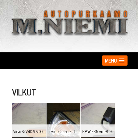
MENU
VILKUT
Volvo S/V40 96-00 sivuäärivalot, Hinta: 25,-€/kpl
Toyota Carina E etuvilkut H: 15,-€/kpl
BMW E36 vm91-98, kirkkaat sivuvilkut Hinta: 15,-€/kpl