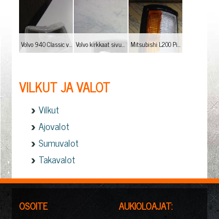
Volvo 940 Classic vilkut 35,-€/kpl
Volvo kirkkaat sivuvilkut, mallit: 740, 850, 940, S/V40, S/V70, Hinta: 30,-€/pari
Mitsubishi L200 Pick-up, vilkku/parkki 87-95 H: 12,-€/kpl
VILKUT JA VALOT
Vilkut
Ajovalot
Sumuvalot
Takavalot
OSOITE
AUKIOLOAJAT: