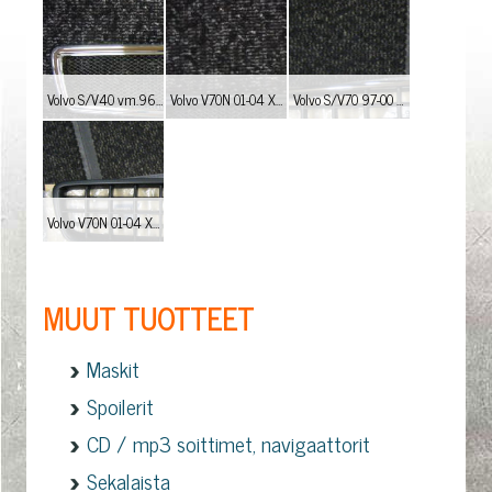
Volvo S/V40 vm.96-04 Tuning maski kromireunaisena mustalla ritilällä. Hinta: 90,-€ /kpl
Volvo V70N 01-04 XC-maski musta ritilä 110,-/kpl tai musta kenno Hinta: 140,- / kpl
Volvo S/V70 97-00 Tuning Maski musta ritilä 90,-/kpl. Myös musta kenno sekä musta/kromi kenno malli 140,-
Volvo V70N 01-04 XC-maski musta ritilä 110,-/kpl tai musta kenno Hinta: 140,- / kpl
MUUT TUOTTEET
Maskit
Spoilerit
CD / mp3 soittimet, navigaattorit
Sekalaista