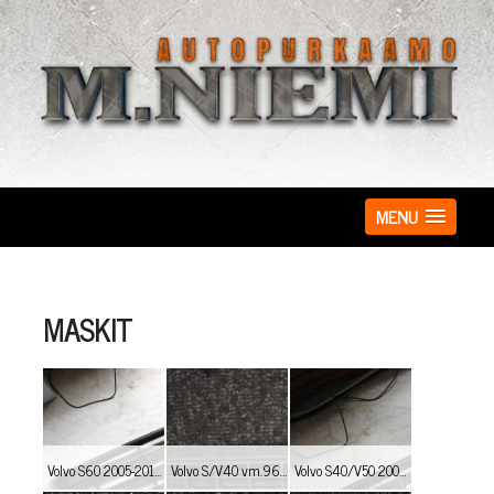
MENU
MASKIT
Volvo S60 2005-2010 musta kennomaski, hinta: 140,-
Volvo S/V40 vm.96-04 Tuning maski, musta. Myös kromireunaisena. Hinta: 120,-€ /kpl
Volvo S40/V50 2004-2007 musta kennomaski, hinta: 120,-